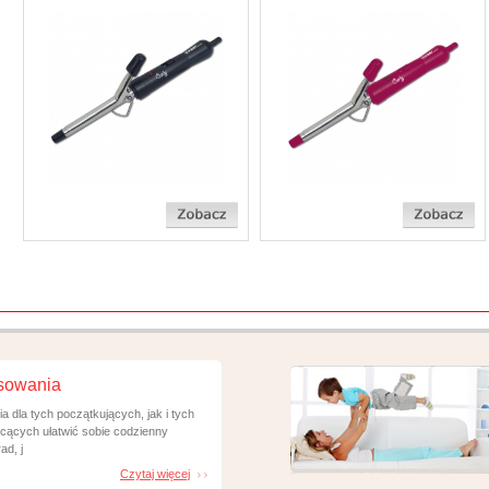
asowania
a dla tych początkujących, jak i tych
cących ułatwić sobie codzienny
ad, j
Czytaj więcej