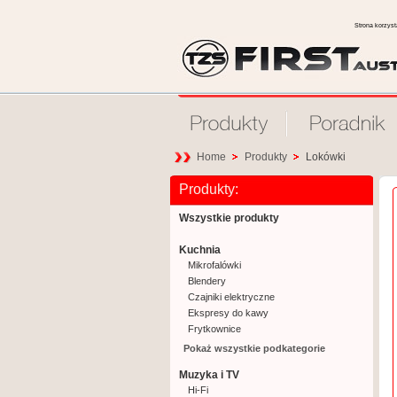
Strona korzys
Home
Produkty
Lokówki
Produkty:
Wszystkie produkty
Kuchnia
Mikrofalówki
Blendery
Czajniki elektryczne
Ekspresy do kawy
Frytkownice
Gofrownice
Pokaż wszystkie podkategorie
Grille
Muzyka i TV
Jajowary
Hi-Fi
Krajalnice