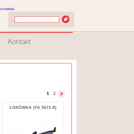
yce prywatności
1
2
LOKÓWKA
(FA 5672-8)