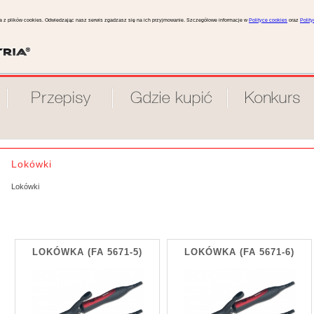
ta z plików cookies. Odwiedzając nasz serwis zgadzasz się na ich przyjmowanie. Szczegółowe informacje w
Polityce cookies
oraz
Polit
Lokówki
Lokówki
LOKÓWKA
(FA 5671-5)
LOKÓWKA
(FA 5671-6)