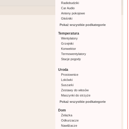
Radiobudziki
Kuchenki elektryczne
Car Audio
Miksery
Anteny pokojowe
Młynki do kawy
Głośniki
Opiekacze
Radia
Parowary
Pokaż wszystkie podkategorie
Boomboxy
Patelnie elektryczne
Temperatura
Piekarniki
Wentylatory
Rozdrabniacze
Grzejniki
Roboty kuchenne
Konwektor
Sokowirówki
Termowentylatory
Suszarki do grzybów
Stacje pogody
Wypiekacze do chleba
Wagi kuchenne
Uroda
Tostery
Prostownice
Spieniacze do mleka
Lokówki
Wyciskacze
Suszarki
Kombiwary
Zestawy do włosów
Pozostałe
Maszynki do strzyże
Maszynki do mielenia
Wagi łazienkowe
Pokaż wszystkie podkategorie
Masażery
Dom
Manicure
Żelazka
Pozostałe uroda
Odkurzacze
Nawilżacze