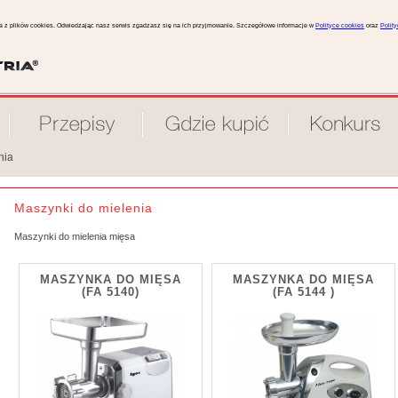
ta z plików cookies. Odwiedzając nasz serwis zgadzasz się na ich przyjmowanie. Szczegółowe informacje w
Polityce cookies
oraz
Polit
nia
Maszynki do mielenia
Maszynki do mielenia mięsa
MASZYNKA DO MIĘSA
MASZYNKA DO MIĘSA
(FA 5140)
(FA 5144 )