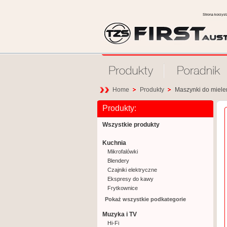
Strona korzys
Home
Produkty
Maszynki do miele
Produkty:
Wszystkie produkty
Kuchnia
Mikrofalówki
Blendery
Czajniki elektryczne
Ekspresy do kawy
Frytkownice
Gofrownice
Pokaż wszystkie podkategorie
Grille
Muzyka i TV
Jajowary
Hi-Fi
Krajalnice