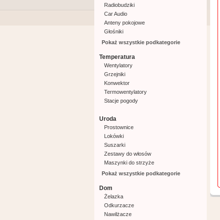
Radiobudziki
Kuchenki elektryczne
Car Audio
Miksery
Anteny pokojowe
Młynki do kawy
Głośniki
Opiekacze
Radia
Parowary
Pokaż wszystkie podkategorie
Boomboxy
Patelnie elektryczne
Temperatura
Piekarniki
Wentylatory
Rozdrabniacze
Grzejniki
Roboty kuchenne
Konwektor
Sokowirówki
Termowentylatory
Suszarki do grzybów
Stacje pogody
Wypiekacze do chleba
Wagi kuchenne
Uroda
Tostery
Prostownice
Spieniacze do mleka
Lokówki
Wyciskacze
Suszarki
Kombiwary
Zestawy do włosów
Pozostałe
Maszynki do strzyże
Maszynki do mielenia
Wagi łazienkowe
Pokaż wszystkie podkategorie
Masażery
Dom
Manicure
Żelazka
Pozostałe uroda
Odkurzacze
Nawilżacze